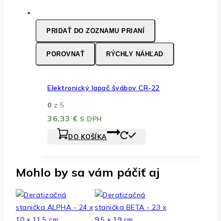
PRIDAŤ DO ZOZNAMU PRIANÍ
POROVNAŤ
RÝCHLY NÁHĽAD
Elektronický lapač švábov CR-22
0
z 5
36,33
€
S DPH
DO KOŠÍKA
Mohlo by sa vám páčiť aj