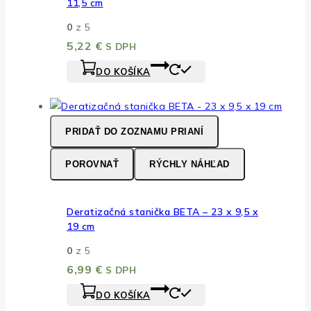
11,5 cm
0
z 5
5,22
€
S DPH
DO KOŠÍKA
PRIDAŤ DO ZOZNAMU PRIANÍ
POROVNAŤ
RÝCHLY NÁHĽAD
Deratizačná stanička BETA – 23 x 9,5 x
19 cm
0
z 5
6,99
€
S DPH
DO KOŠÍKA