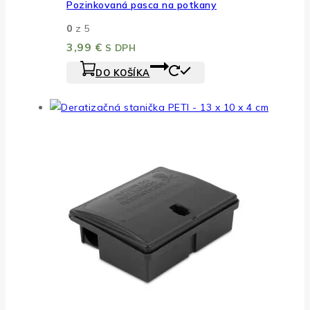
Pozinkovaná pasca na potkany
0
z 5
3,99
€
S DPH
DO KOŠÍKA