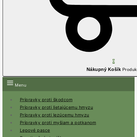
0
Nákupný Košík
Produk
Menu
Prípravky proti škodcom
Prípravky proti lietajúcemu hmyzu
Prípravky proti lezúcemu hmyzu
Prípravky proti myšiam a potkanom
Lepové pasce