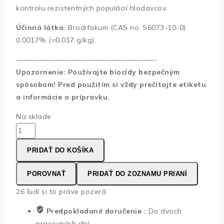
kontrolu rezistentných populácií hlodavcov.
Účinná látka:
Brodifakum (CAS no. 56073-10-0)
0,0017% (=0,017 g/kg)
———————————————————-
Upozornenie: Používajte biocídy bezpečným
spôsobom! Pred použitím si vždy prečítajte etiketu
a informácie o prípravku.
Na sklade
množstvo
ZED
PRIDAŤ DO KOŠÍKA
STRIKE
WBF
POROVNAŤ
PRIDAŤ DO ZOZNAMU PRIANÍ
300g
(15
26
ľudí si to práve pozerá
x
Predpokladané doručenie :
Do dvoch
20g)
pracovných dní