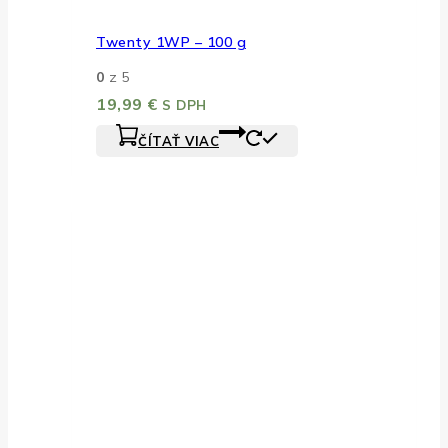
Twenty 1WP – 100 g
0
z 5
19,99
€
S DPH
ČÍTAŤ VIAC