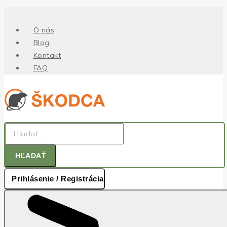
.
Skip
to
O nás
content
Blog
Kontakt
FAQ
Hľadať:
HĽADAŤ
Prihlásenie / Registrácia