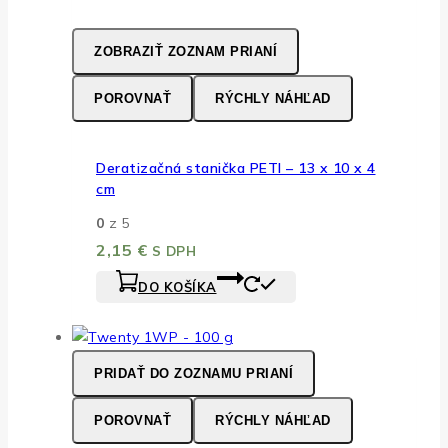
ZOBRAZIŤ ZOZNAM PRIANÍ
POROVNAŤ
RÝCHLY NÁHĽAD
Deratizačná stanička PETI – 13 x 10 x 4
cm
0
z 5
2,15
€
S DPH
DO KOŠÍKA
PRIDAŤ DO ZOZNAMU PRIANÍ
POROVNAŤ
RÝCHLY NÁHĽAD