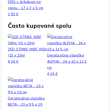
ERIS s držiakom na
stenu - 17 x 7 x 5 cm
1,83
€
Často kupované spolu
ZED STRIKE WBF 300g
(15 x 20g)
Deratizačná stanička
6,24
€
ALPHA - 24 x 10 x 11,5
cm
4,24
€
Deratizačná stanička
BETA - 23 x 9,5 x 19