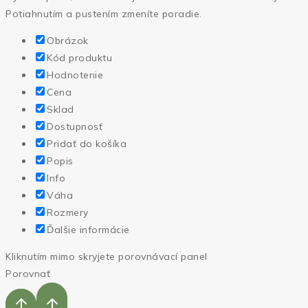
Potiahnutím a pustením zmeníte poradie.
Obrázok
Kód produktu
Hodnotenie
Cena
Sklad
Dostupnosť
Pridať do košíka
Popis
Info
Váha
Rozmery
Ďalšie informácie
Kliknutím mimo skryjete porovnávací panel
Porovnať