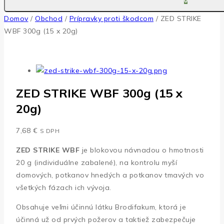
0
Domov
/
Obchod
/
Prípravky proti škodcom
/
ZED STRIKE
WBF 300g (15 x 20g)
ZED STRIKE WBF 300g (15 x
20g)
7,68
€
S DPH
ZED STRIKE WBF
je blokovou návnadou o hmotnosti
20 g (individuálne zabalené), na kontrolu myší
domových, potkanov hnedých a potkanov tmavých vo
všetkých fázach ich vývoja.
Obsahuje veľmi účinnú látku Brodifakum, ktorá je
účinná už od prvých požerov a taktiež zabezpečuje