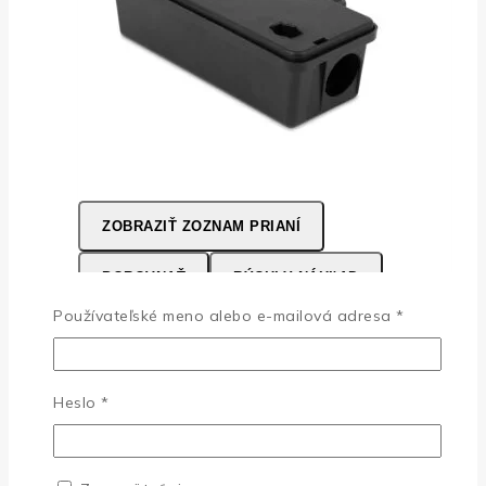
ZOBRAZIŤ ZOZNAM PRIANÍ
POROVNAŤ
RÝCHLY NÁHĽAD
Povinné
Používateľské meno alebo e-mailová adresa
*
Deratizačná stanička ERIS s držiakom na
stenu – 17 x 7 x 5 cm
Povinné
Heslo
*
0
z 5
2,25
€
S DPH
DO KOŠÍKA