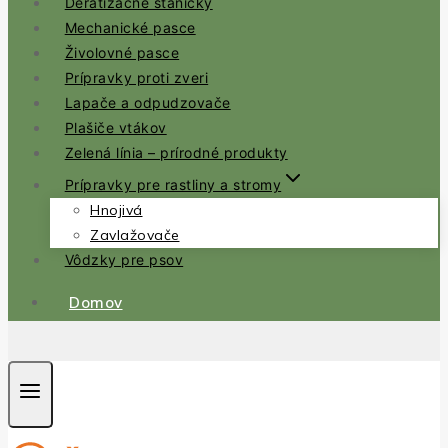
Deratizačné staničky
Mechanické pasce
Živolovné pasce
Prípravky proti zveri
Lapače a odpudzovače
Plašiče vtákov
Zelená línia – prírodné produkty
Prípravky pre rastliny a stromy
Hnojivá
Zavlažovače
Vôdzky pre psov
Domov
.