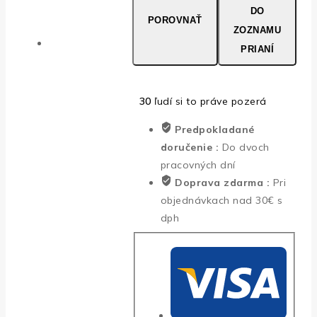
hlodavcov
DO
POROVNAŤ
PR-
ZOZNAMU
220.1
PRIANÍ
30
ľudí si to práve pozerá
Predpokladané
doručenie :
Do dvoch
pracovných dní
Doprava zdarma :
Pri
objednávkach nad 30€ s
dph