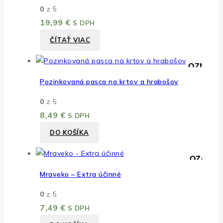
0
z 5
19,99
€
S DPH
ČÍTAŤ VIAC
PRIDAŤ DO ZOZNAMU
RÝCHLY NÁHĽ
Pozinkovaná pasca na krtov a hrabošov
0
z 5
8,49
€
S DPH
DO KOŠÍKA
ZOBRAZIŤ ZOZNAM 
RÝCHLY NÁHĽ
Mraveko – Extra účinné
0
z 5
7,49
€
S DPH