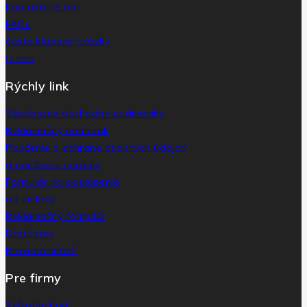
Kontaktujte nás
FAQs
často kladené otázky
O nás
Rýchly link
Všeobecné obchodné podmienky
Reklamačný poriadok
Poučenie o ochrane osobných údajov
a používaní cookies
Formulár na odstúpenie
od zmluvy
Reklamačný formulár
Doručenie
Pravidlá súťaží
Pre firmy
Veľkoobchod