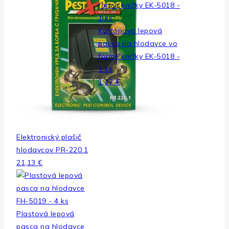
Kartónová lepová
pasca na hlodavce vo
forme knižky EK-5018 -
1 ks
1,17
€
Elektronický plašič
hlodavcov PR-220.1
21,13
€
Plastová lepová
pasca na hlodavce