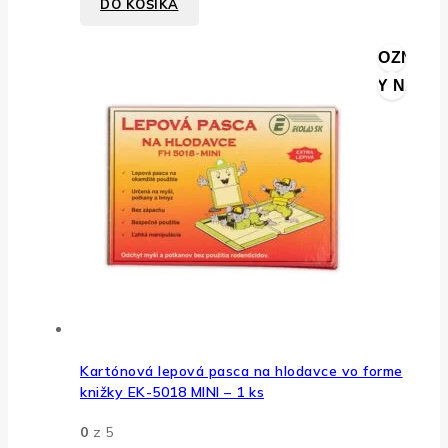
DO KOŠÍKA
PRIDAŤ DO ZOZNAMU
RÝCHLY NÁHĽ
Kartónová lepová pasca na hlodavce vo forme
knižky EK-5018 MINI – 1 ks
0
z 5