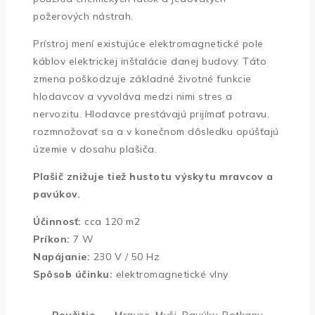
požerových nástrah.
Prístroj mení existujúce elektromagnetické pole
káblov elektrickej inštalácie danej budovy. Táto
zmena poškodzuje základné životné funkcie
hlodavcov a vyvoláva medzi nimi stres a
nervozitu. Hlodavce prestávajú prijímať potravu,
rozmnožovať sa a v konečnom dôsledku opúšťajú
územie v dosahu plašiča.
Plašič znižuje tiež hustotu výskytu mravcov a
pavúkov.
Účinnosť:
cca 120 m2
Príkon:
7 W
Napájanie:
230 V / 50 Hz
Spôsob účinku:
elektromagnetické vlny
Použitie
Mravce, Myši, Pavúky, Potkany