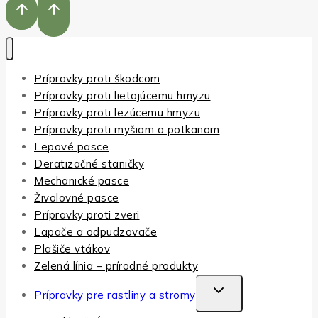
Prípravky proti škodcom
Prípravky proti lietajúcemu hmyzu
Prípravky proti lezúcemu hmyzu
Prípravky proti myšiam a potkanom
Lepové pasce
Deratizačné staničky
Mechanické pasce
Živolovné pasce
Prípravky proti zveri
Lapače a odpudzovače
Plašiče vtákov
Zelená línia – prírodné produkty
TOGGLE
Prípravky pre rastliny a stromy
CHILD