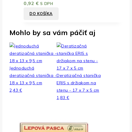
0,92
€
S DPH
DO KOŠÍKA
Mohlo by sa vám páčiť aj
Jednoduchá
deratizačná stanička -
Deratizačná stanička
18 x 13 x 9,5 cm
ERIS s držiakom na
2,43
€
stenu - 17 x 7 x 5 cm
1,83
€