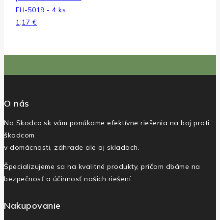
FH-5019 - 4 ks
1,17
€
O nás
Na Skodca.sk vám ponúkame efektívne riešenia na boj proti
škodcom
v domácnosti, záhrade ale aj skladoch.
Špecializujeme sa na kvalitné produkty, pričom dbáme na
bezpečnosť a účinnosť našich riešení.
Nakupovanie