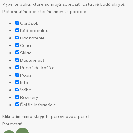
Vyberte polia, ktoré sa majú zobraziť. Ostatné budú skryté.
Potiahnutím a pustením zmeníte poradie.
Obrázok
Kód produktu
Hodnotenie
Cena
Sklad
Dostupnosť
Pridať do košíka
Popis
Info
Váha
Rozmery
Ďalšie informácie
Kliknutím mimo skryjete porovnávací panel
Porovnať