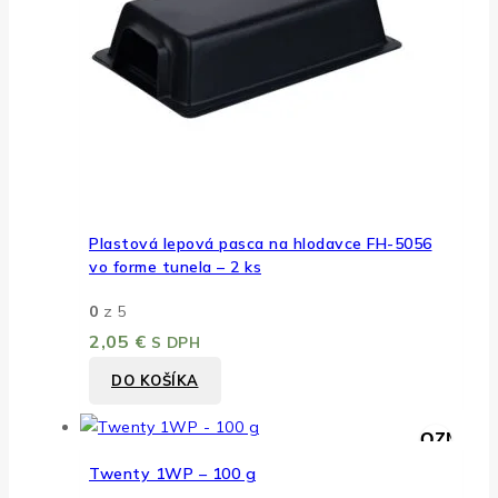
Plastová lepová pasca na hlodavce FH-5056
vo forme tunela – 2 ks
0
z 5
2,05
€
S DPH
DO KOŠÍKA
PRIDAŤ DO ZOZNAMU
RÝCHLY NÁHĽ
Twenty 1WP – 100 g