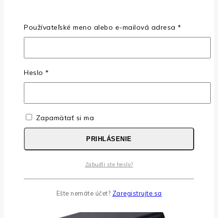
Nemáte účet?
Zaregistrujte sa
Povinné
Používateľské meno alebo e-mailová adresa
*
Etiketa
Povinné
Heslo
*
Etiketa prípravku v elektronickej forme podľa CLP
Súvisiace produkty
Zapamätať si ma
PRIHLÁSENIE
PRIDAŤ DO ZOZNAMU
RÝCHLY NÁHĽ
Zabudli ste heslo?
Ešte nemáte účet?
Zaregistrujte sa