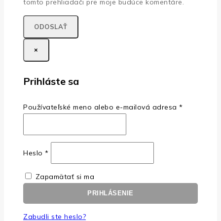
tomto prehliadači pre moje budúce komentáre.
×
Prihláste sa
Povinné
Používateľské meno alebo e-mailová adresa
*
Povinné
Heslo
*
Zapamätať si ma
PRIHLÁSENIE
Zabudli ste heslo?