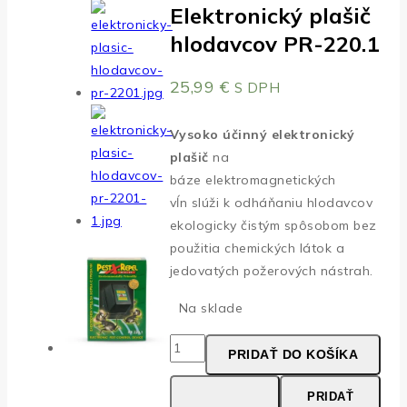
Elektronický plašič
hlodavcov PR-220.1
25,99
€
S DPH
Vysoko účinný elektronický
plašič
na
báze elektromagnetických
vĺn slúži k odháňaniu hlodavcov
ekologicky čistým spôsobom bez
použitia chemických látok a
jedovatých požerových nástrah.
Na sklade
množstvo
PRIDAŤ DO KOŠÍKA
Elektronický
plašič
PRIDAŤ