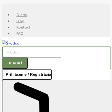
.
Skip
to
O nás
content
Blog
Kontakt
FAQ
Hľadať:
HĽADAŤ
Prihlásenie / Registrácia