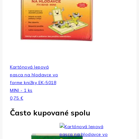
Kartónová lepová
pasca na hlodavce vo
forme knižky EK-5018
MINI - 1 ks
0,75
€
Často kupované spolu