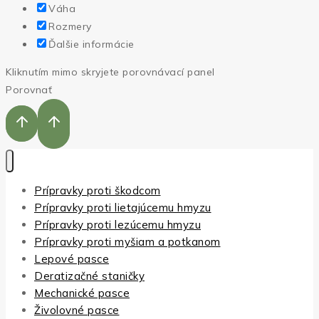
Váha
Rozmery
Ďalšie informácie
Kliknutím mimo skryjete porovnávací panel
Porovnať
Prípravky proti škodcom
Prípravky proti lietajúcemu hmyzu
Prípravky proti lezúcemu hmyzu
Prípravky proti myšiam a potkanom
Lepové pasce
Deratizačné staničky
Mechanické pasce
Živolovné pasce