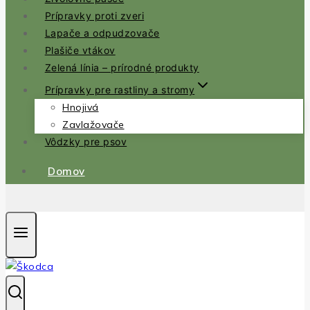
Prípravky proti zveri
Lapače a odpudzovače
Plašiče vtákov
Zelená línia – prírodné produkty
Prípravky pre rastliny a stromy
Hnojivá
Zavlažovače
Vôdzky pre psov
Domov
.