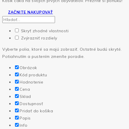
Košík čaká na svojich prvých obyvateľov. Prezrite si ponuku!
ZAČNITE NAKUPOVAŤ
Skryť zhodné vlastnosti
Zvýrazniť rozdiely
Vyberte polia, ktoré sa majú zobraziť. Ostatné budú skryté.
Potiahnutím a pustením zmeníte poradie.
Obrázok
Kód produktu
Hodnotenie
Cena
Sklad
Dostupnosť
Pridať do košíka
Popis
Info