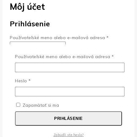
Môj účet
Prihlásenie
Používateľské meno alebo e-mailová adresa
*
Používateľské meno alebo e-mailová adresa
*
Heslo
*
Zapamätať si ma
PRIHLÁSIŤ
Heslo
*
Zabudli ste heslo?
Registrovať sa
Zapamätať si ma
PRIHLÁSENIE
E-mailová adresa
*
Odkaz na nastavenie nového hesla bude odoslaný na
Zabudli ste heslo?