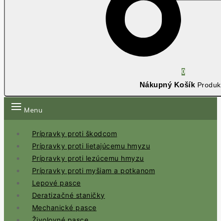
0
Nákupný Košík
Produk
Menu
Prípravky proti škodcom
Prípravky proti lietajúcemu hmyzu
Prípravky proti lezúcemu hmyzu
Prípravky proti myšiam a potkanom
Lepové pasce
Deratizačné staničky
Mechanické pasce
Živolovné pasce