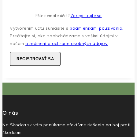
váš email.
Ešte nemáte účet?
Zaregistrujte sa
Vytvorením účtu súhlasíte s
podmienkami používania.
Prečítajte si, ako zaobchádzame s vašimi údajmi v
našom
oznámení o ochrane osobných údajov.
REGISTROVAŤ SA
O nás
Na Skodca.sk vám ponúkame efektívne riešenia na boj proti
škodcom