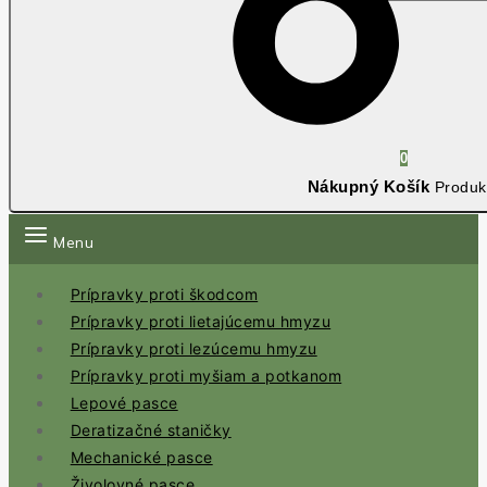
0
Nákupný Košík
Produk
Menu
Prípravky proti škodcom
Prípravky proti lietajúcemu hmyzu
Prípravky proti lezúcemu hmyzu
Prípravky proti myšiam a potkanom
Lepové pasce
Deratizačné staničky
Mechanické pasce
Živolovné pasce