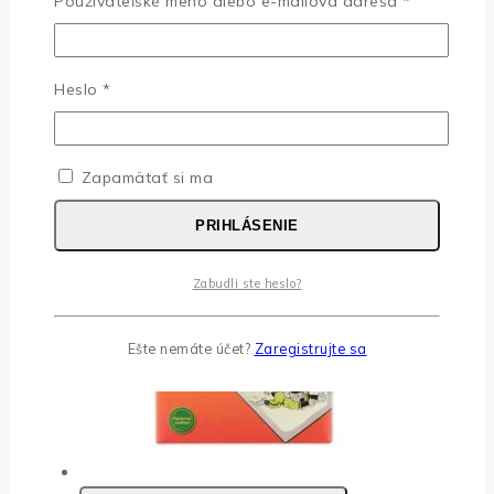
KBÚ
Povinné
Používateľské meno alebo e-mailová adresa
*
CLP Karta bezpečnostných údajov
Povinné
Heslo
*
Súvisiace produkty
Zapamätať si ma
PRIHLÁSENIE
Zabudli ste heslo?
Ešte nemáte účet?
Zaregistrujte sa