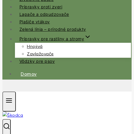
Prípravky proti zveri
Lapače a odpudzovače
Plašiče vtákov
Zelená línia – prírodné produkty
Prípravky pre rastliny a stromy
Hnojivá
Zavlažovače
Vôdzky pre psov
Domov
.