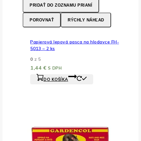
PRIDAŤ DO ZOZNAMU PRIANÍ
POROVNAŤ
RÝCHLY NÁHĽAD
Papierová lepová pasca na hlodavce FH-
5013 – 2 ks
0
z 5
1,44
€
S DPH
DO KOŠÍKA