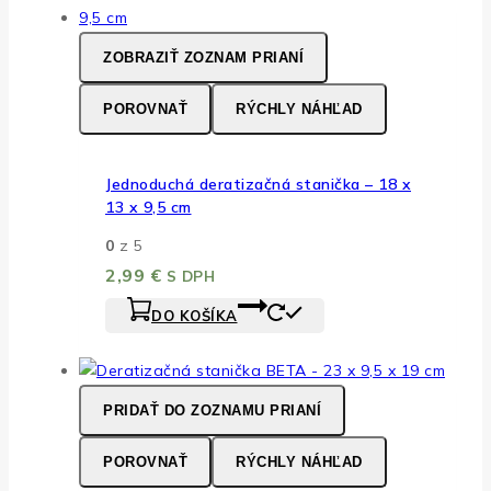
ZOBRAZIŤ ZOZNAM PRIANÍ
POROVNAŤ
RÝCHLY NÁHĽAD
Jednoduchá deratizačná stanička – 18 x
13 x 9,5 cm
0
z 5
2,99
€
S DPH
DO KOŠÍKA
PRIDAŤ DO ZOZNAMU PRIANÍ
POROVNAŤ
RÝCHLY NÁHĽAD