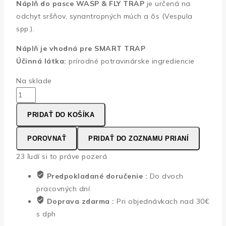
Náplň do pasce WASP & FLY TRAP
je určená na
odchyt sršňov, synantropných múch a ôs (Vespula
spp.).
Náplň je vhodná pre SMART TRAP
Účinná látka:
prírodné potravinárske ingrediencie
Na sklade
množstvo
Wasp
PRIDAŤ DO KOŠÍKA
&
Fly
POROVNAŤ
PRIDAŤ DO ZOZNAMU PRIANÍ
-
Náhradná
23
ľudí si to práve pozerá
náplň
Predpokladané doručenie :
Do dvoch
-
pracovných dní
400
Doprava zdarma :
Pri objednávkach nad 30€
ml
s dph