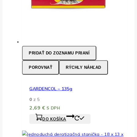
PRIDAŤ DO ZOZNAMU PRIANÍ
POROVNAŤ
RÝCHLY NÁHĽAD
GARDENCOL – 135g
0
z 5
2,69
€
S DPH
DO KOŠÍKA