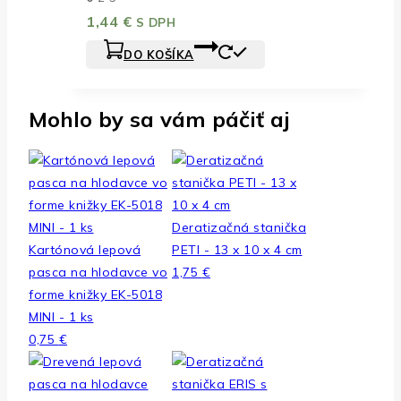
1,44
€
S DPH
DO KOŠÍKA
Mohlo by sa vám páčiť aj
Deratizačná stanička
Kartónová lepová
PETI - 13 x 10 x 4 cm
pasca na hlodavce vo
1,75
€
forme knižky EK-5018
MINI - 1 ks
0,75
€