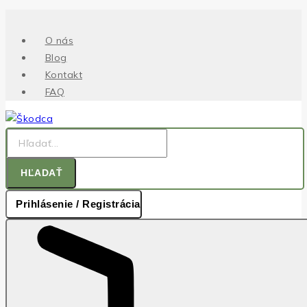
.
Skip
to
O nás
content
Blog
Kontakt
FAQ
Hľadať:
HĽADAŤ
Prihlásenie / Registrácia