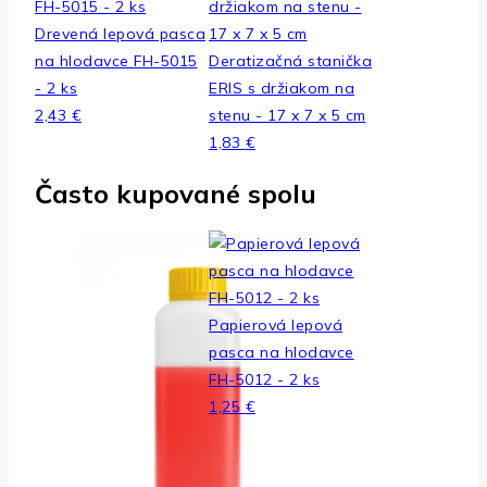
Drevená lepová pasca
na hlodavce FH-5015
Deratizačná stanička
- 2 ks
ERIS s držiakom na
2,43
€
stenu - 17 x 7 x 5 cm
1,83
€
Často kupované spolu
Papierová lepová
pasca na hlodavce
FH-5012 - 2 ks
1,25
€