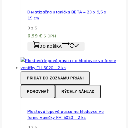
Deratizačná stanička BETA – 23 x 9,5 x
19 cm
0
z 5
6,99
€
S DPH
DO KOŠÍKA
PRIDAŤ DO ZOZNAMU PRIANÍ
POROVNAŤ
RÝCHLY NÁHĽAD
Plastová lepová pasca na hlodavce vo
forme vaničky FH-5020 – 2 ks
0
z 5