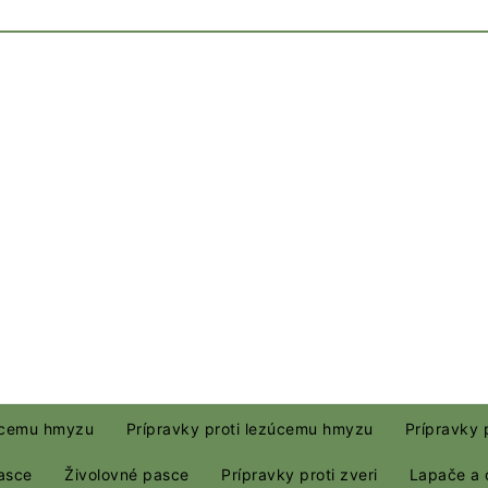
júcemu hmyzu
Prípravky proti lezúcemu hmyzu
Prípravky 
asce
Živolovné pasce
Prípravky proti zveri
Lapače a