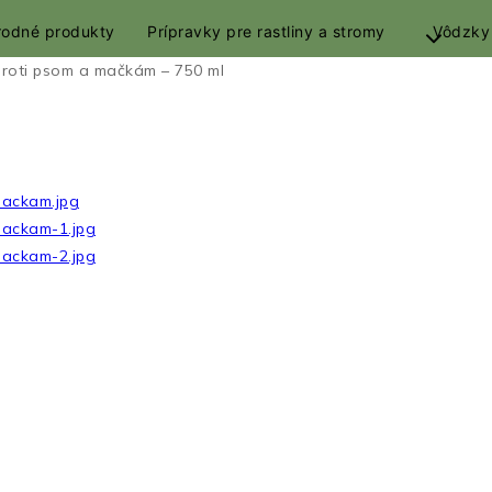
rírodné produkty
Prípravky pre rastliny a stromy
Vôdzky
proti psom a mačkám – 750 ml