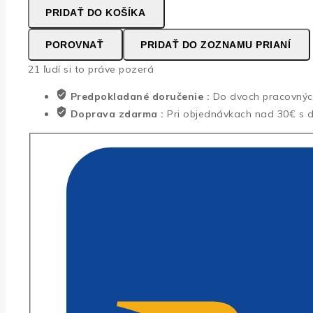
PRIDAŤ DO KOŠÍKA
bariéra
proti
POROVNAŤ
PRIDAŤ DO ZOZNAMU PRIANÍ
psom
21
ľudí si to práve pozerá
a
mačkám
Predpokladané doručenie :
Do dvoch pracovnýc
-
Doprava zdarma :
Pri objednávkach nad 30€ s 
750
ml