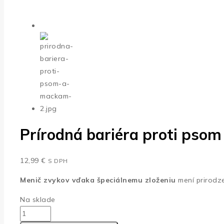
Prírodná bariéra proti pso
12,99
€
S DPH
Menič zvykov vďaka špeciálnemu zloženiu
mení prirodz
Na sklade
množstvo
Prírodná