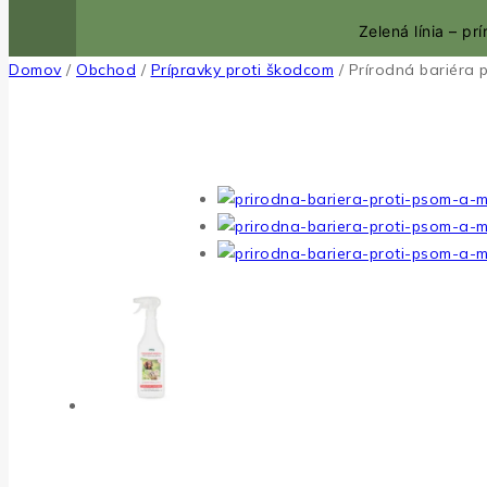
Zelená línia – p
Domov
/
Obchod
/
Prípravky proti škodcom
/
Prírodná bariéra 