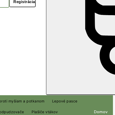
Registrácia
proti myšiam a potkanom
Lepové pasce
Domov
 odpudzovače
Plašiče vtákov