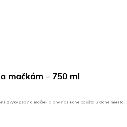
m a mačkám – 750 ml
ené zvyky psov a mačiek a ony následne opúšťajú dané miesto.