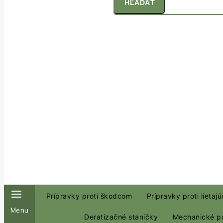
HĽADAŤ
Prípravky proti škodcom
Prípravky proti lieta
Menu
Deratizačné staničky
Mechanické p