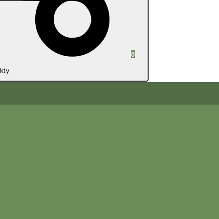
0
kty