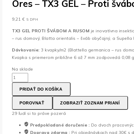
Ores – TX3 GEL – Proti švá
9,21
€
S DPH
TX3 GEL PROTI ŠVÁBOM A RUSOM
je inovatívna insekt
– rus domový, Blatta orientalis – šváb obyčajný, a Supell
Dávkovanie:
3 kvapky/m2 (Blattella germanica – rus domov
Kvapka s priemerom približne 6 až 7 mm zodpovedá 0,08 
Na sklade
množstvo
Ores
PRIDAŤ DO KOŠÍKA
-
TX3
POROVNAŤ
ZOBRAZIŤ ZOZNAM PRIANÍ
GEL
29
ľudí si to práve pozerá
-
Proti
Predpokladané doručenie :
Do dvoch pracovnýc
švábom
Doprava zdarma :
Pri objednávkach nad 30€ s 