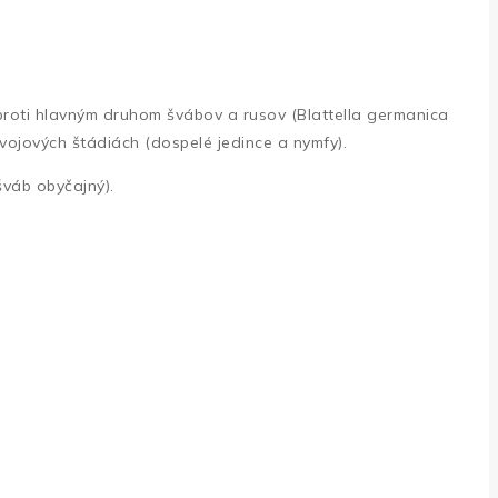
proti hlavným druhom švábov a rusov (Blattella germanica
vojových štádiách (dospelé jedince a nymfy).
šváb obyčajný).