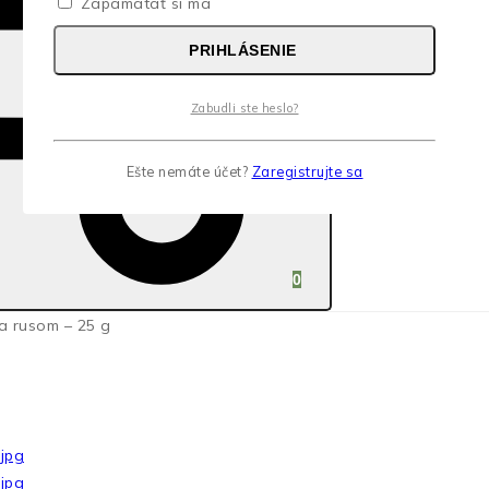
Zapamätať si ma
PRIHLÁSENIE
Zabudli ste heslo?
Ešte nemáte účet?
Zaregistrujte sa
0
a rusom – 25 g