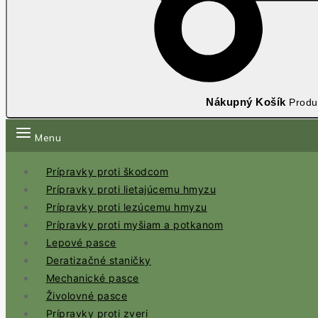
Nákupný Košík
Produ
Menu
Prípravky proti škodcom
Prípravky proti lietajúcemu hmyzu
Prípravky proti lezúcemu hmyzu
Prípravky proti myšiam a potkanom
Lepové pasce
Deratizačné staničky
Mechanické pasce
Živolovné pasce
Prípravky proti zveri