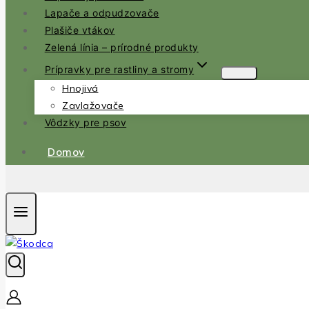
Lapače a odpudzovače
Plašiče vtákov
Zelená línia – prírodné produkty
Prípravky pre rastliny a stromy
Hnojivá
Zavlažovače
Vôdzky pre psov
Domov
.