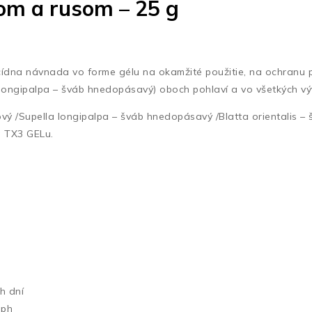
bom a rusom – 25 g
icídna návnada vo forme gélu na okamžité použitie, na ochranu 
a longipalpa – šváb hnedopásavý) oboch pohlaví a vo všetkých vý
ý /Supella longipalpa – šváb hnedopásavý /Blatta orientalis – 
g TX3 GELu.
h dní
dph