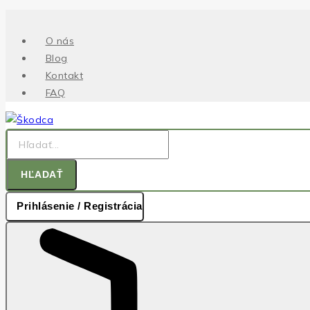
.
Skip
to
O nás
content
Blog
Kontakt
FAQ
Hľadať:
HĽADAŤ
Prihlásenie / Registrácia