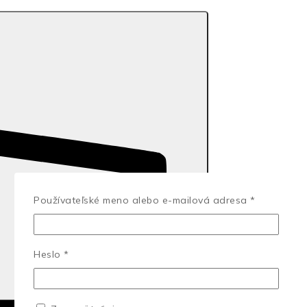
Povinné
Používateľské meno alebo e-mailová adresa
*
Povinné
Heslo
*