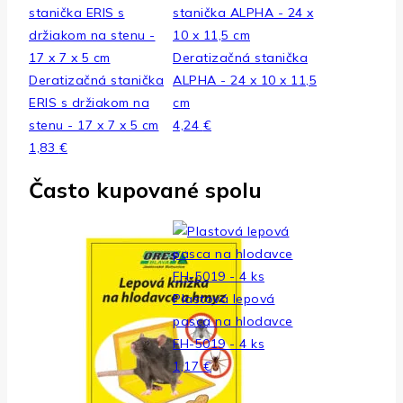
Deratizačná stanička
Deratizačná stanička
ALPHA - 24 x 10 x 11,5
ERIS s držiakom na
cm
stenu - 17 x 7 x 5 cm
4,24
€
1,83
€
Často kupované spolu
Plastová lepová
pasca na hlodavce
FH-5019 - 4 ks
1,17
€