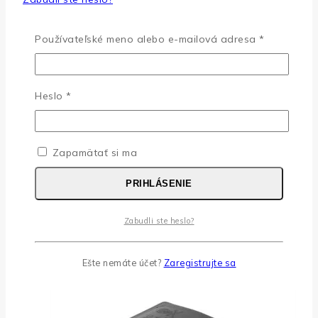
Nemáte účet?
Zaregistrujte sa
Povinné
Používateľské meno alebo e-mailová adresa
*
Etiketa
Povinné
Heslo
*
Etiketa prípravku v elektronickej forme podľa CLP
KBÚ
Zapamätať si ma
CLP Karta bezpečnostných údajov
PRIHLÁSENIE
Súvisiace produkty
Zabudli ste heslo?
Ešte nemáte účet?
Zaregistrujte sa