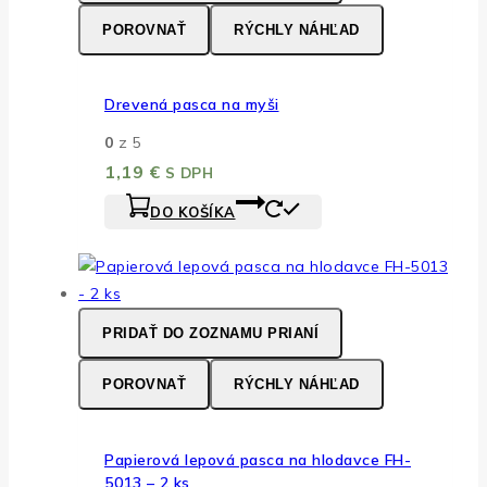
POROVNAŤ
RÝCHLY NÁHĽAD
Drevená pasca na myši
0
z 5
1,19
€
S DPH
DO KOŠÍKA
PRIDAŤ DO ZOZNAMU PRIANÍ
POROVNAŤ
RÝCHLY NÁHĽAD
Papierová lepová pasca na hlodavce FH-
5013 – 2 ks