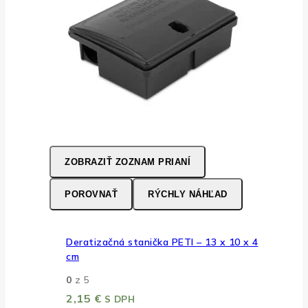
ZOBRAZIŤ ZOZNAM PRIANÍ
POROVNAŤ
RÝCHLY NÁHĽAD
Deratizačná stanička PETI – 13 x 10 x 4
cm
0
z 5
2,15
€
S DPH