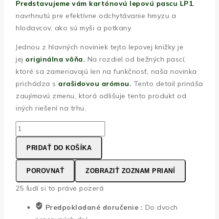
Predstavujeme vám kartónovú lepovú pascu LP1
,
navrhnutú pre efektívne odchytávanie hmyzu a
hlodavcov, ako sú myši a potkany.
Jednou z hlavných noviniek tejto lepovej knižky je
jej
originálna vôňa.
Na rozdiel od bežných pascí,
ktoré sa zameriavajú len na funkčnosť, naša novinka
prichádza s
arašidovou arómou.
Tento detail prináša
zaujímavú zmenu, ktorá odlišuje tento produkt od
iných riešení na trhu.
množstvo
ORES
PRIDAŤ DO KOŠÍKA
lepová
knižka
POROVNAŤ
ZOBRAZIŤ ZOZNAM PRIANÍ
na
hlodavce
25
ľudí si to práve pozerá
a
Predpokladané doručenie :
Do dvoch
hmyz