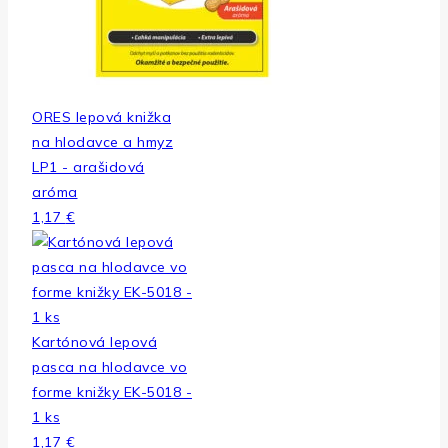
ORES lepová knižka
na hlodavce a hmyz
LP1 - arašidová
aróma
1,17
€
Kartónová lepová
pasca na hlodavce vo
forme knižky EK-5018 -
1 ks
1,17
€