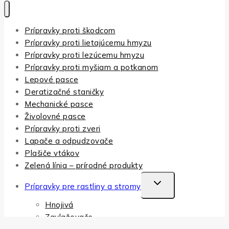
Prípravky proti škodcom
Prípravky proti lietajúcemu hmyzu
Prípravky proti lezúcemu hmyzu
Prípravky proti myšiam a potkanom
Lepové pasce
Deratizačné staničky
Mechanické pasce
Živolovné pasce
Prípravky proti zveri
Lapače a odpudzovače
Plašiče vtákov
Zelená línia – prírodné produkty
TOGGLE
Prípravky pre rastliny a stromy
CHILD
Hnojivá
MENU
Zavlažovače