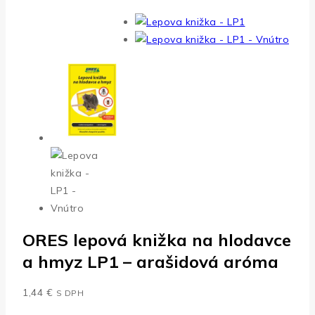
ORES lepová knižka na hlodavce
a hmyz LP1 – arašidová aróma
1,44
€
S DPH