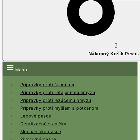
0
Nákupný Košík
Produk
Menu
Prípravky proti škodcom
Prípravky proti lietajúcemu hmyzu
Prípravky proti lezúcemu hmyzu
Prípravky proti myšiam a potkanom
Lepové pasce
Deratizačné staničky
Mechanické pasce
Živolovné pasce