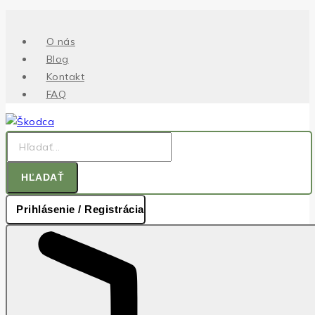
.
Skip
to
O nás
content
Blog
Kontakt
FAQ
Hľadať:
HĽADAŤ
Prihlásenie / Registrácia