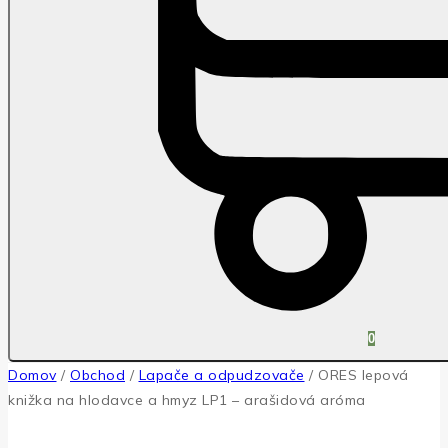
0
Domov
/
Obchod
/
Lapače a odpudzovače
/
ORES lepová
knižka na hlodavce a hmyz LP1 – arašidová aróma