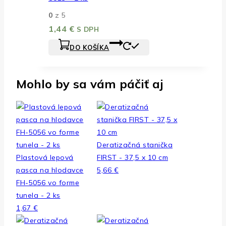
0
z 5
1,44
€
S DPH
DO KOŠÍKA
Mohlo by sa vám páčiť aj
Deratizačná stanička
Plastová lepová
FIRST - 37,5 x 10 cm
pasca na hlodavce
5,66
€
FH-5056 vo forme
tunela - 2 ks
1,67
€