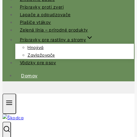
Prípravky proti zveri
Lapače a odpudzovače
Plašiče vtákov
Zelená línia – prírodné produkty
Prípravky pre rastliny a stromy
Hnojivá
Zavlažovače
Vôdzky pre psov
Domov
.