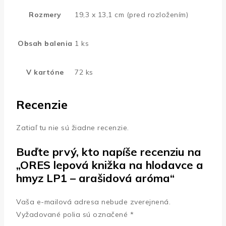
Rozmery
19,3 x 13,1 cm (pred rozložením)
Obsah balenia
1 ks
V kartóne
72 ks
Recenzie
Zatiaľ tu nie sú žiadne recenzie.
Buďte prvý, kto napíše recenziu na
„ORES lepová knižka na hlodavce a
hmyz LP1 – arašidová aróma“
Vaša e-mailová adresa nebude zverejnená.
Vyžadované polia sú označené
*