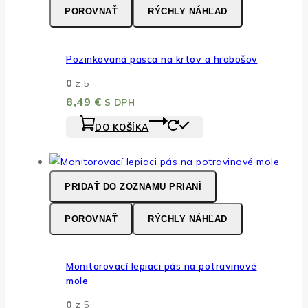
POROVNAŤ
RÝCHLY NÁHĽAD
Pozinkovaná pasca na krtov a hrabošov
0
z 5
8,49
€
S DPH
DO KOŠÍKA
PRIDAŤ DO ZOZNAMU PRIANÍ
POROVNAŤ
RÝCHLY NÁHĽAD
Monitorovací lepiaci pás na potravinové
mole
0
z 5