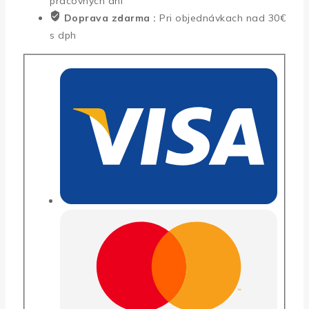
pracovných dní
LP1
Doprava zdarma :
Pri objednávkach nad 30€
-
s dph
arašidová
aróma