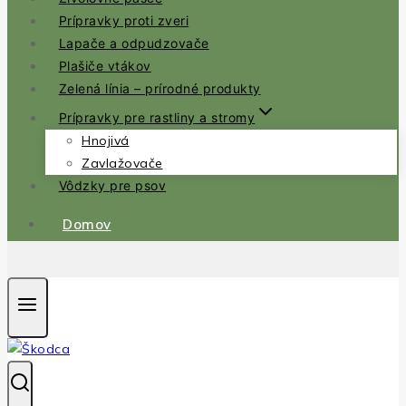
Prípravky proti zveri
Lapače a odpudzovače
Plašiče vtákov
Zelená línia – prírodné produkty
Prípravky pre rastliny a stromy
Hnojivá
Zavlažovače
Vôdzky pre psov
Domov
.