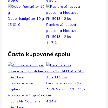
6,09
€
6,90
€
Dobol fumigátor 10 g
15,61
€
Papierová lepová
pasca na hlodavce
FH-5013 - 2 ks
1,17
€
Často kupované spolu
Deratizačná stanička
ALPHA - 24 x 10 x 11,5
Monitorovací lapač na
cm
muchy Fly Catcher s
4,24
€
prírodnou