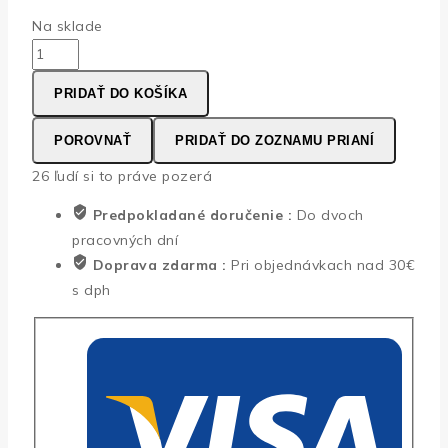
Na sklade
množstvo
Monitorovací
PRIDAŤ DO KOŠÍKA
lapač
na
POROVNAŤ
PRIDAŤ DO ZOZNAMU PRIANÍ
muchy
Fly
26
ľudí si to práve pozerá
Catcher
Predpokladané doručenie :
Do dvoch
s
pracovných dní
prírodnou
Doprava zdarma :
Pri objednávkach nad 30€
monitorovacou
s dph
náplňou