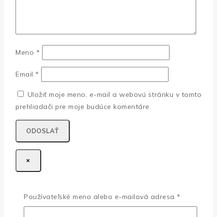
Meno
*
Email
*
Uložiť moje meno, e-mail a webovú stránku v tomto
prehliadači pre moje budúce komentáre.
×
Prihláste sa
Povinné
Používateľské meno alebo e-mailová adresa
*
Povinné
Používateľské meno alebo e-mailová adresa
*