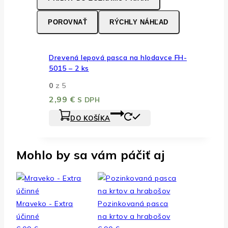
POROVNAŤ
RÝCHLY NÁHĽAD
Drevená lepová pasca na hlodavce FH-
5015 – 2 ks
0
z 5
2,99
€
S DPH
DO KOŠÍKA
Mohlo by sa vám páčiť aj
Mraveko - Extra
Pozinkovaná pasca
účinné
na krtov a hrabošov