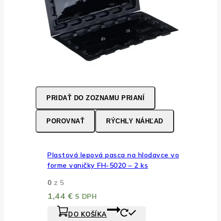
PRIDAŤ DO ZOZNAMU PRIANÍ
POROVNAŤ
RÝCHLY NÁHĽAD
Plastová lepová pasca na hlodavce vo
forme vaničky FH-5020 – 2 ks
0
z 5
1,44
€
S DPH
DO KOŠÍKA