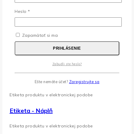
Povinné
Heslo
*
Povinné
Heslo
*
Zapamätať si ma
Zapamätať si ma
PRIHLÁSENIE
PRIHLÁSENIE
Zabudli ste heslo?
Nemáte účet?
Zaregistrujte sa
Zabudli ste heslo?
Etiketa - Fly Catcher
Ešte nemáte účet?
Zaregistrujte sa
Etiketa produktu v elektronickej podobe
Etiketa - Náplň
Etiketa produktu v elektronickej podobe