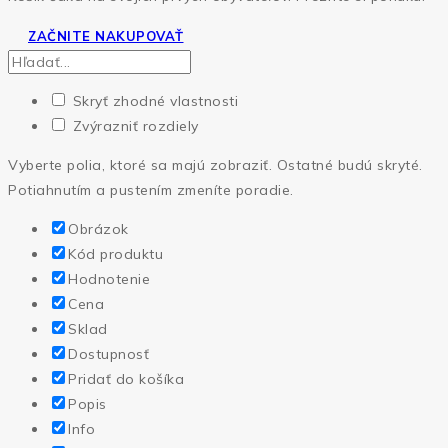
ZAČNITE NAKUPOVAŤ
Skryť zhodné vlastnosti
Zvýrazniť rozdiely
Vyberte polia, ktoré sa majú zobraziť. Ostatné budú skryté.
Potiahnutím a pustením zmeníte poradie.
Obrázok
Kód produktu
Hodnotenie
Cena
Sklad
Dostupnosť
Pridať do košíka
Popis
Info