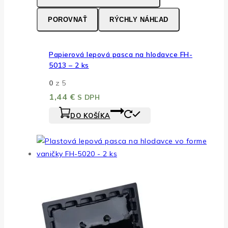
POROVNAŤ
RÝCHLY NÁHĽAD
Papierová lepová pasca na hlodavce FH-
5013 – 2 ks
0
z 5
1,44
€
S DPH
DO KOŠÍKA