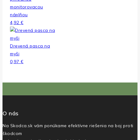
monitorovacou
náplňou
4,92
€
Drevená pasca na
myši
0,97
€
O nás
Na Skodca.sk vám ponúkame efektívne riešenia na boj proti
škodcom