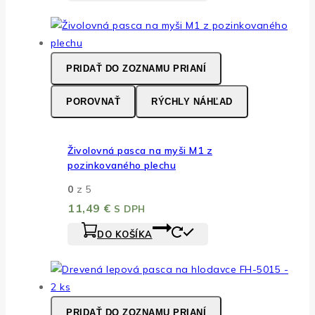
PRIDAŤ DO ZOZNAMU PRIANÍ
POROVNAŤ
RÝCHLY NÁHĽAD
Živolovná pasca na myši M1 z
pozinkovaného plechu
0
z 5
11,49
€
S DPH
DO KOŠÍKA
PRIDAŤ DO ZOZNAMU PRIANÍ