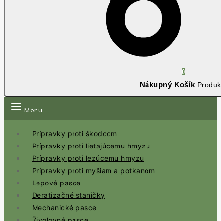
0
Nákupný Košík
Produk
Menu
Prípravky proti škodcom
Prípravky proti lietajúcemu hmyzu
Prípravky proti lezúcemu hmyzu
Prípravky proti myšiam a potkanom
Lepové pasce
Deratizačné staničky
Mechanické pasce
Živolovné pasce