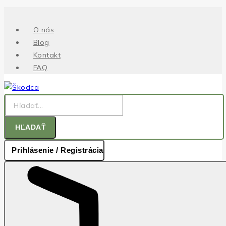
.
Skip
to
O nás
content
Blog
Kontakt
FAQ
Hľadať:
HĽADAŤ
Prihlásenie / Registrácia