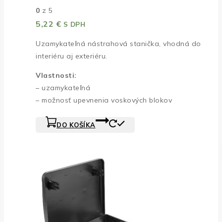
0
z 5
5,22
€
S DPH
Uzamykateľná nástrahová stanička, vhodná do
interiéru aj exteriéru.
Vlastnosti:
– uzamykateľná
– možnosť upevnenia voskových blokov
DO KOŠÍKA