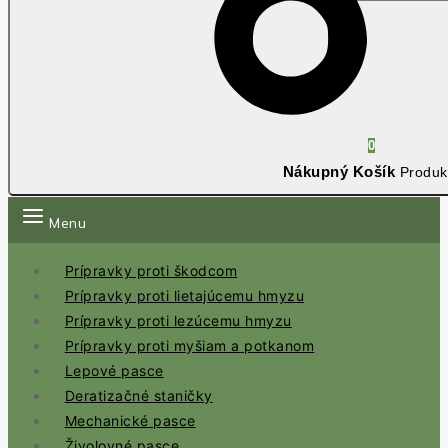
0
Nákupný Košík
Produk
Menu
Prípravky proti škodcom
Prípravky proti lietajúcemu hmyzu
Prípravky proti lezúcemu hmyzu
Prípravky proti myšiam a potkanom
Lepové pasce
Deratizačné staničky
Mechanické pasce
Živolovné pasce