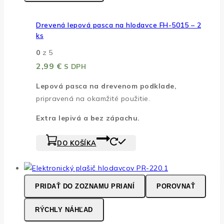
Drevená lepová pasca na hlodavce FH-5015 – 2
ks
0
z 5
2,99
€
S DPH
Lepová pasca na drevenom podklade,
pripravená na okamžité použitie.
Extra lepivá a bez zápachu.
DO KOŠÍKA
PRIDAŤ DO ZOZNAMU PRIANÍ
POROVNAŤ
RÝCHLY NÁHĽAD