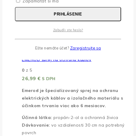
Zapamätať si ma
PRIHLÁSENIE
PRIDAŤ DO ZOZNAMU PRIANÍ
POROVNAŤ
Zabudli ste heslo?
RÝCHLY NÁHĽAD
Ešte nemáte účet?
Zaregistrujte sa
EMEROD sprej na ochranu káblov
0
z 5
26,99
€
S DPH
Emerod je špecializovaný sprej na ochranu
elektrických káblov a izolačného materiálu s
účinkom trvania viac ako 6 mesiacov.
Účinná látka:
propán-2-ol a ochranná živica
Dávkovanie:
vo vzdialenosti 30 cm na potrebný
povrch