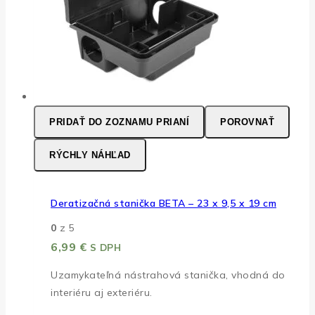
PRIDAŤ DO ZOZNAMU PRIANÍ
POROVNAŤ
RÝCHLY NÁHĽAD
Deratizačná stanička BETA – 23 x 9,5 x 19 cm
0
z 5
6,99
€
S DPH
Uzamykateľná nástrahová stanička, vhodná do
interiéru aj exteriéru.