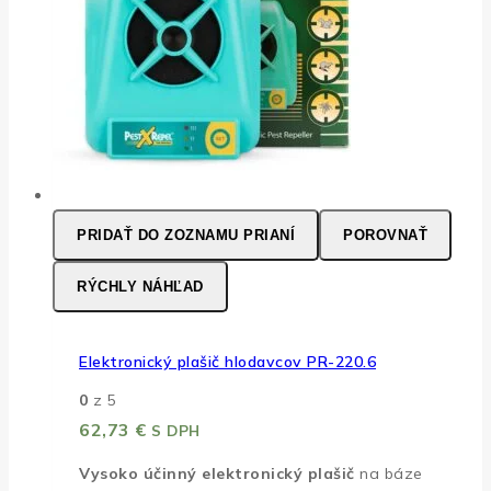
PRIDAŤ DO ZOZNAMU PRIANÍ
POROVNAŤ
RÝCHLY NÁHĽAD
Elektronický plašič hlodavcov PR-220.6
0
z 5
62,73
€
S DPH
Vysoko účinný elektronický plašič
na báze