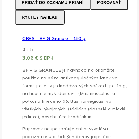
PRIDAŤ DO ZOZNAMU PRIANÍ
POROVNAŤ
RÝCHLY NÁHĽAD
ORES – BF-G Granule – 150 g
0
z 5
3,06
€
S DPH
BF – G GRANULE
je návnada na okamžité
použitie na báze antikoagulačných látok vo
forme peliet v jednodávkových sáčkoch po 15 g,
na hubenie myši domovej (Mus musculus) a
potkana hnedého (Rattus norvegicus) vo
všetkých vývojových štádiách (dospelé a mladé
jedince), obsahujúca brodifakum.
Prípravok neupozorňuje ani nevyvoláva
podozrenie u ostatných členov populácie