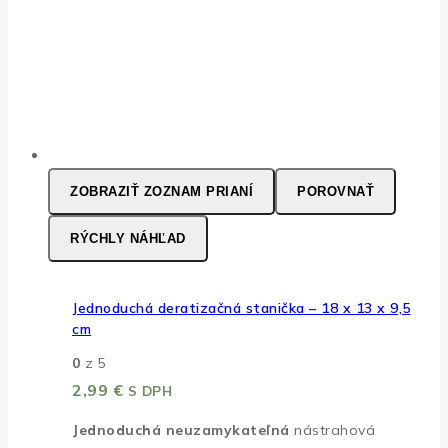
ZOBRAZIŤ ZOZNAM PRIANÍ
POROVNAŤ
RÝCHLY NÁHĽAD
Jednoduchá deratizačná stanička – 18 x 13 x 9,5
cm
0
z 5
2,99
€
S DPH
Jednoduchá neuzamykateľná
nástrahová