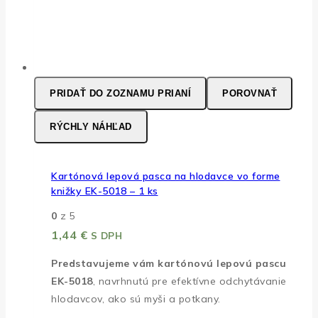
PRIDAŤ DO ZOZNAMU PRIANÍ
POROVNAŤ
RÝCHLY NÁHĽAD
Kartónová lepová pasca na hlodavce vo forme
knižky EK-5018 – 1 ks
0
z 5
1,44
€
S DPH
Predstavujeme vám kartónovú lepovú pascu
EK-5018
, navrhnutú pre efektívne odchytávanie
hlodavcov, ako sú myši a potkany.