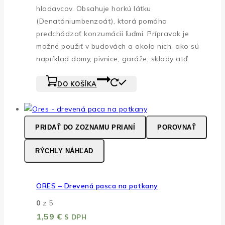
hlodavcov. Obsahuje horkú látku
(Denatóniumbenzoát), ktorá pomáha
predchádzať konzumácii ľuďmi. Prípravok je
možné použiť v budovách a okolo nich, ako sú
napríklad domy, pivnice, garáže, sklady atď.
DO KOŠÍKA
PRIDAŤ DO ZOZNAMU PRIANÍ
POROVNAŤ
RÝCHLY NÁHĽAD
ORES – Drevená pasca na potkany
0
z 5
1,59
€
S DPH