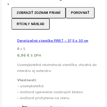
ZOBRAZIŤ ZOZNAM PRIANÍ
POROVNAŤ
RÝCHLY NÁHĽAD
Deratizačná stanička FIRST – 37,5 x 10 cm
0
z 5
6,96
€
S DPH
Uzamykateľná nástrahová stanička, vhodná do
interiéru aj exteriéru.
Vlastnosti:
– uzamykateľná
– možnosť upevnenia voskových blokov
– možnosť prichytenia na stenu