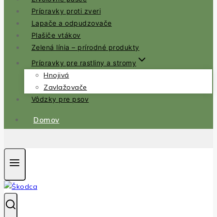
Prípravky proti zveri
Lapače a odpudzovače
Plašiče vtákov
Zelená línia – prírodné produkty
Prípravky pre rastliny a stromy
Hnojivá
Zavlažovače
Vôdzky pre psov
Domov
.