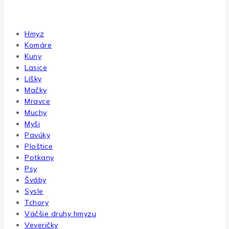
Použitie
Hmyz
Komáre
Kuny
Lasice
Líšky
Mačky
Mravce
Muchy
Myši
Pavúky
Ploštice
Potkany
Psy
Šváby
Sysle
Tchory
Väčšie druhy hmyzu
Veveričky