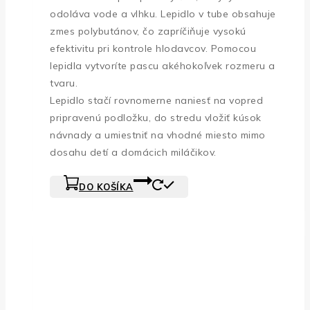
odoláva vode a vlhku. Lepidlo v tube obsahuje
zmes polybutánov, čo zapríčiňuje vysokú
efektivitu pri kontrole hlodavcov. Pomocou
lepidla vytvoríte pascu akéhokoľvek rozmeru a
tvaru.
Lepidlo stačí rovnomerne naniesť na vopred
pripravenú podložku, do stredu vložiť kúsok
návnady a umiestniť na vhodné miesto mimo
dosahu detí a domácich miláčikov.
DO KOŠÍKA