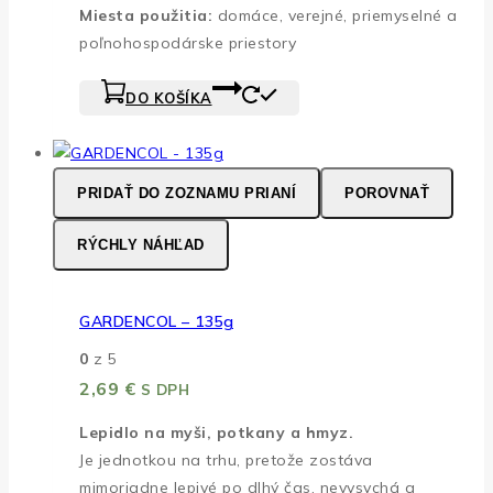
Miesta použitia:
domáce, verejné, priemyselné a
poľnohospodárske priestory
DO KOŠÍKA
PRIDAŤ DO ZOZNAMU PRIANÍ
POROVNAŤ
RÝCHLY NÁHĽAD
GARDENCOL – 135g
0
z 5
2,69
€
S DPH
Lepidlo na myši, potkany a hmyz.
Je jednotkou na trhu, pretože zostáva
mimoriadne lepivé po dlhý čas, nevysychá a