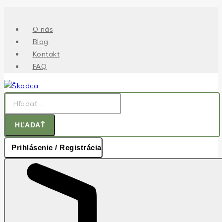
.
Skip
to
O nás
content
Blog
Kontakt
FAQ
Hľadať:
HĽADAŤ
Prihlásenie / Registrácia