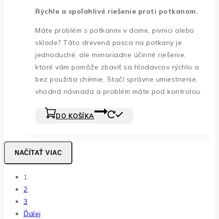
Rýchle a spoľahlivé riešenie proti potkanom.
Máte problém s potkanmi v dome, pivnici alebo
sklade? Táto drevená pasca na potkany je
jednoduché, ale mimoriadne účinné riešenie,
ktoré vám pomôže zbaviť sa hlodavcov rýchlo a
bez použitia chémie. Stačí správne umiestnenie,
vhodná návnada a problém máte pod kontrolou.
DO KOŠÍKA
NAČÍTAŤ VIAC
1
2
3
Ďalej