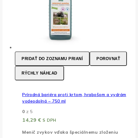
PRIDAŤ DO ZOZNAMU PRIANÍ
POROVNAŤ
RÝCHLY NÁHĽAD
Prírodná bariéra proti krtom, hrabošom a vydrám
vodeodolná – 750 ml
0
z 5
14,29
€
S DPH
Menič zvykov vďaka špeciálnemu zloženiu