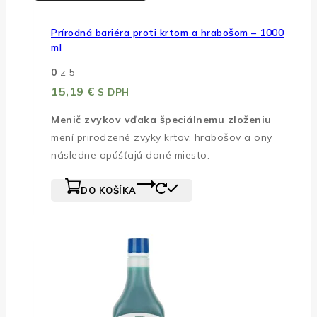
Prírodná bariéra proti krtom a hrabošom – 1000
ml
0
z 5
15,19
€
S DPH
Menič zvykov vďaka špeciálnemu zloženiu
mení prirodzené zvyky krtov, hrabošov a ony
následne opúšťajú dané miesto.
DO KOŠÍKA