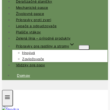
Deratizačné staničky
Mechanické pasce
Živolovné pasce
Prípravky proti zveri
Lapače a odpudzovače
Plašiče vtákov
Zelená línia – prírodné produkty
Prípravky pre rastliny a stromy
Hnojivá
Zavlažovače
Vôdzky pre psov
Domov
.