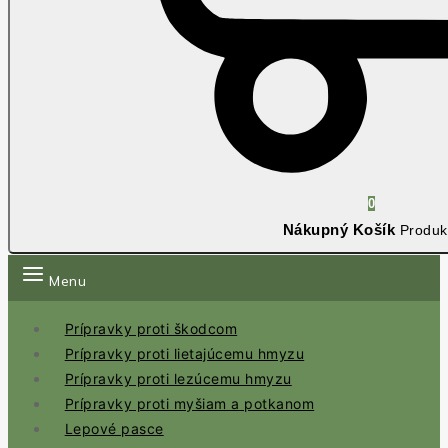
0
Nákupný Košík
Produk
Menu
Prípravky proti škodcom
Prípravky proti lietajúcemu hmyzu
Prípravky proti lezúcemu hmyzu
Prípravky proti myšiam a potkanom
Lepové pasce