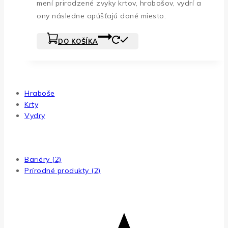
mení prirodzené zvyky krtov, hrabošov, vydrí a
ony následne opúšťajú dané miesto.
DO KOŠÍKA
Použitie
Hraboše
Krty
Vydry
Typ
Bariéry
(2)
Prírodné produkty
(2)
Hodnotenie